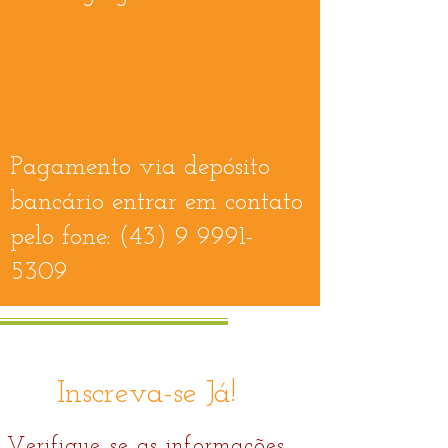
Pagamento via depósito
bancário entrar em contato
pelo fone:
(43) 9 9991-
5309
Inscreva-se Já!
Verifique se as informações