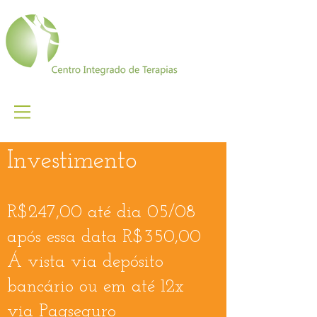
Investimento
R$247,00 até dia 05/08
após essa data R$350,00
Á vista via depósito
bancário ou em até 12x
via Pagseguro