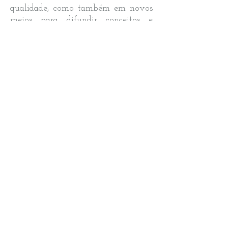
qualidade, como também em novos
meios para difundir conceitos e
técnicas avançadas.
Possuímos uma equipe especializada
e altamente qualificada para oferecer
o melhor para você!
Venha conhecer nosso espaço.