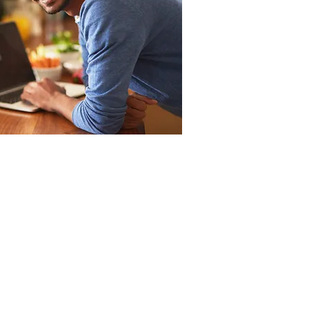
CIT - Centro Integrado de Terapias
ua Chile, 551 - Vila Brasil - Londrina - PR
43 3342-7798 43 9 9991-5309
contato@centrointegradodeterapias.com.br