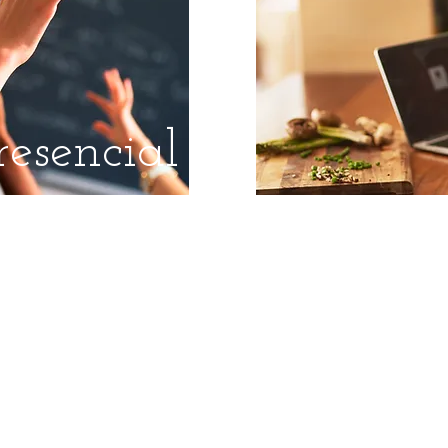
resencial
R
More