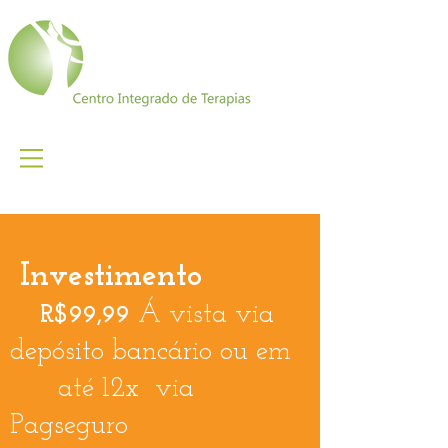
Investimento
Á vista via
R$99,99
depósito bancário ou em
até 12x
via
Pagseguro