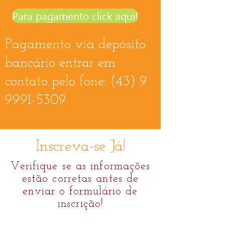
Para pagamento click aqui!
Pagamento via depósito
bancário entrar em
contato pelo fone:
(43) 9
9991-5309
Inscreva-se Já!
Verifique se as informações
estão corretas antes de
enviar o formulário de
inscrição!