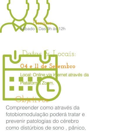
Horário:
Sábado - Das 9h às 12h
Datas & Locais:
04 e 11 de Setembro
Local: Online via internet através da
Plataforma Zoom.
Objetivos
Compreender como através da
fotobiomodulação poderá tratar e
prevenir patologias do cérebro
como distúrbios de sono , pânico,