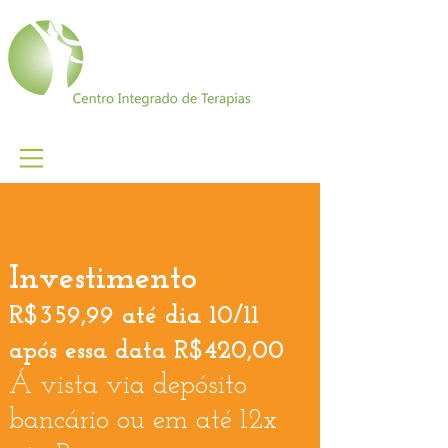
Investimento
R$359,99 até dia 10/11
após essa data R$420,00
Á vista via depósito
bancário ou em até 12x