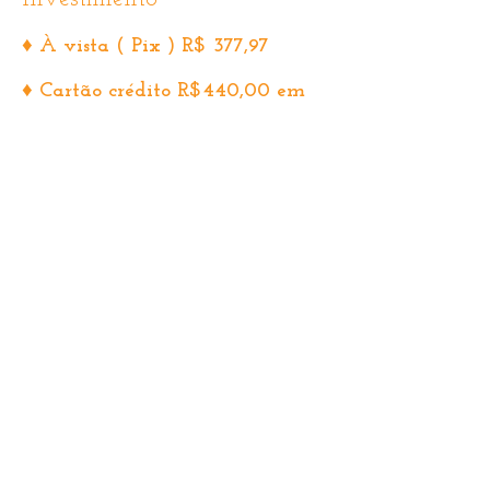
♦ À vista ( Pix ) R$ 377,97
♦ Cartão crédito R$440,00 em
até 03x sem juros
Valor promocional válido até o
dia 15/05/2026, após R$ 540,00
Inscrições e pagamento